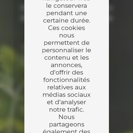
le conservera
Décarboner la production
pendant une
d'énergie par la biomasse
certaine durée.
Ces cookies
nous
permettent de
Découvrir
personnaliser le
contenu et les
annonces,
d'offrir des
fonctionnalités
relatives aux
médias sociaux
et d'analyser
notre trafic.
Nous
partageons
également des