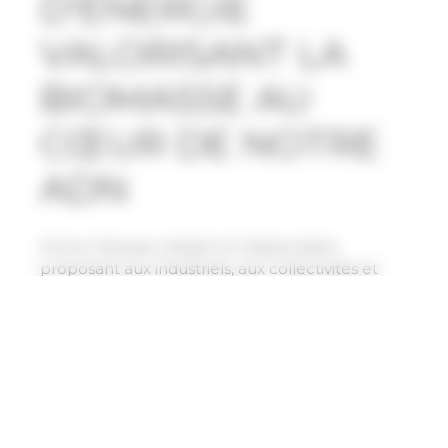
D'ÉNERGIE
VALORISANT LA
BIOMASSE AU
CŒUR DE NOTRE
ADN
Acteur français, intégré et indépendant,
proposant aux industriels, aux collectivités et
aux agriculteurs des solutions énergétiques sur-
mesure et décarbonées de valorisation de la
biomasse.
Découvrir nos expertises & métiers